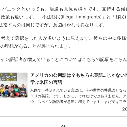
ヒスパニックといっても、境遇も意見も様々です。支持する候
も違います。「不法移民(illegal immigrants)」と「移民(un
ts)」は指すものは同じですが、意図はかなり異なります。
く考えて選択をした人が多いように見えます。彼らの中に多様
カの理想があることが感じられます。
ペイン語話者が増えていることについてはこちらの記事をごら
アメリカの公用語は？もちろん英語…じゃない
学ぶ米国の言語
米国で一番話されている言語は、今や世界の共通語となっ
メリカ英語）です。しかし、それだけではありません。ア
今、スペイン語話者が急速に増えています。また実はフラ
イツ語、そしてもちろんネイティブアメリカンの言語も多く.
20