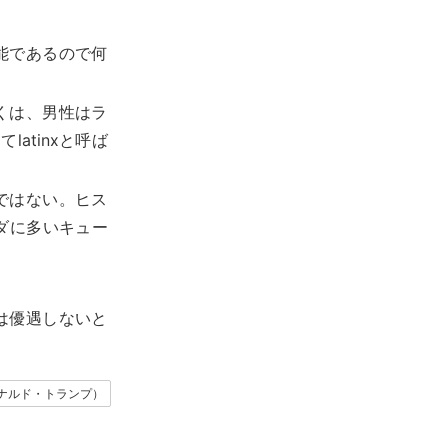
能であるので何
くは、男性はラ
latinxと呼ば
ではない。ヒス
ダに多いキュー
は優遇しないと
p（ドナルド・トランプ）