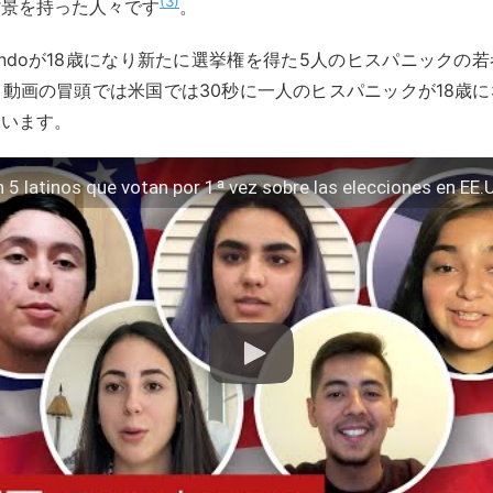
3
背景を持った人々です
。
s Mundoが18歳になり新たに選挙権を得た5人のヒスパニックの
動画の冒頭では米国では30秒に一人のヒスパニックが18歳
ています。
 5 latinos que votan por 1ª vez sobre las elecciones en EE.