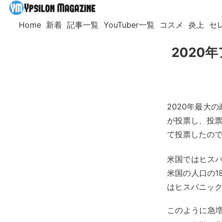
Home
新着
記事一覧
YouTuber一覧
コスメ
炎上
セ
2020
2020年最大
が投票し、投票
て投票したの
米国ではヒス
米国の人口の1
はヒスパニック
このように急