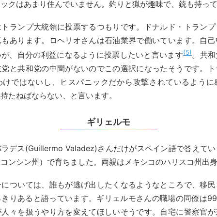
ニックはあまり住んでいません。釣りと猟が趣味で、銃も持っ
はトランプ大統領に投票するつもりです。ドナルド・トランプ
真もあります。ロヘリオさんは石油業界で働いています。自己
5
いが、自分の利益になるように投票したいと言います
。共和
主党と共和党の中間がないのでこの選択になったそうです。ト
わけではないし、ヒスパニックだから攻撃されているように
を持たねばならない、と言います。
ギリェルモ
デス(Guillermo Valadez)さんだけがスペイン語で答え
スコンシン州）で育ちました。両親はメキシコのハリスコ州出
ーについては、誰もが逃げ出したくなるようなところで、移民
っきりあると語っています。ギリェルモさんの職場の同僚は99
が人々を扱うやり方を変えてほしいそうです。自宅に警察官が