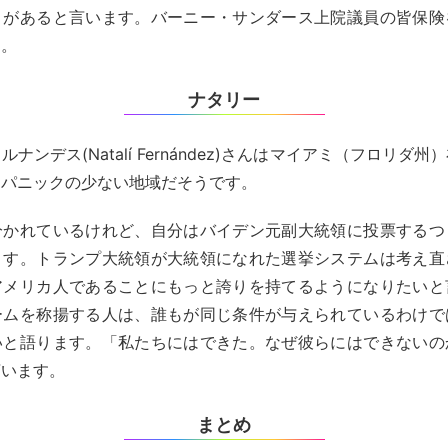
とがあると言います。バーニー・サンダース上院議員の皆保険
す。
ナタリー
ナンデス(Natalí Fernández)さんはマイアミ（フロリダ
スパニックの少ない地域だそうです。
分かれているけれど、自分はバイデン元副大統領に投票するつ
ます。トランプ大統領が大統領になれた選挙システムは考え直
アメリカ人であることにもっと誇りを持てるようになりたいと
ームを称揚する人は、誰もが同じ条件が与えられているわけで
いと語ります。「私たちにはできた。なぜ彼らにはできないの
言います。
まとめ