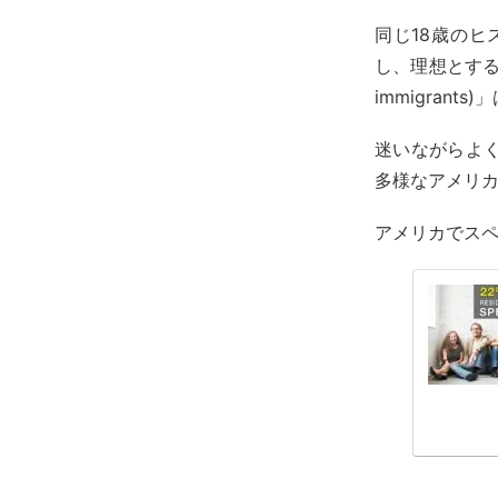
同じ18歳の
し、理想とする政策
immigran
迷いながらよ
多様なアメリ
アメリカでス