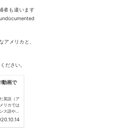
補者も違います
documented
なアメリカと、
んください。
⁈動画で
た英語（ア
メリカでは
ンス語やド
..
20.10.14