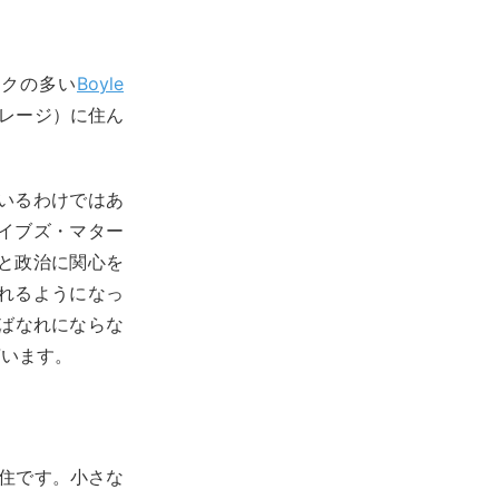
ックの多い
Boyle
レージ）に住ん
いるわけではあ
イブズ・マター
と政治に関心を
れるようになっ
離ればなれにならな
言います。
）在住です。小さな