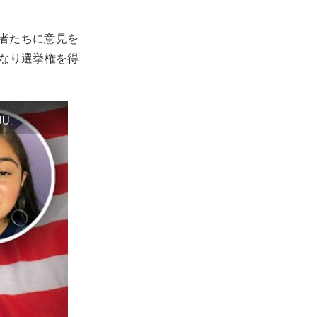
若者たちに意見を
になり選挙権を得
UU.