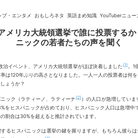
レブ・エンタメ
おもしろネタ
英語まめ知識
YouTuberニュー
年アメリカ大統領選挙で誰に投票する
ニックの若者たちの声を聞く
1
の政治イベント、アメリカ大統領選挙がほぼ決着しました
。1
率は120年ぶりの高さとなりました。一人一人の投票者は何
でしょうか？
2
パニック（ラティーノ、ラティーナ
）の人口が急増しています
8%をヒスパニックが占めており、ヒスパニック人口は急増中で
の割合は30%を超えると推計されています。
増するヒスパニックは選挙の鍵を握りますが、もちろん彼らは