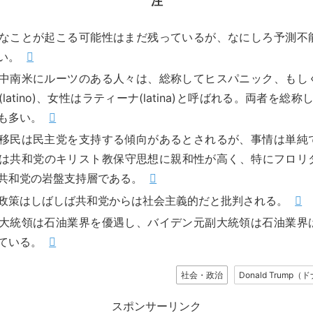
注
なことが起こる可能性はまだ残っているが、なにしろ予測不
い。
中南米にルーツのある人々は、総称してヒスパニック、もし
latino)、女性はラティーナ(latina)と呼ばれる。両者を総称して
も多い。
移民は民主党を支持する傾向があるとされるが、事情は単純
は共和党のキリスト教保守思想に親和性が高く、特にフロリ
共和党の岩盤支持層である。
政策はしばしば共和党からは社会主義的だと批判される。
大統領は石油業界を優遇し、バイデン元副大統領は石油業界
ている。
社会・政治
Donald Trum
スポンサーリンク