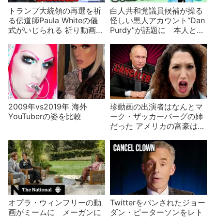
トランプ大統領の再選を祈
白人共和党議員候補が操る
る伝道師Paula Whiteの儀
怪しい黒人アカウント“Dan
式がいじられる 祈り動画3
Purdy”が話題に 本人と名
選
乗り出たのは有名歌手の息
子だったが偽物【ややこし
い】
2009年vs2019年 海外
珍動画の出演者はなんとマ
YouTuberの姿を比較
ーク・ザッカーバーグの姉
だった アメリカの富豪は目
立ちたがりのティーン並
オプラ・ウィンフリーの動
Twitterをバンされたジョー
画がミームに メーガンに
ダン・ピーターソンをレト