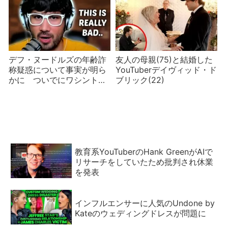
デフ・ヌードルズの年齢詐
友人の母親(75)と結婚した
称疑惑について事実が明ら
YouTuberデイヴィッド・ド
かに ついでにワシントン
ブリック(22)
ポスト紙記者も
教育系YouTuberのHank GreenがAIで
リサーチをしていたため批判され休業
を発表
インフルエンサーに人気のUndone by
Kateのウェディングドレスが問題に