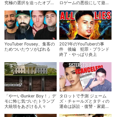
究極の選択を迫ったオプ
ロゲームの悪役にして遊ぶ
ラ？
ミームが発生
YouTuber Fousey、集客の
2021年のYouTuberの事
ためついたウソがばれる
件 後編 犯罪・ブランド
終了・やっぱり炎上
「やーいBunker Boy！」デ
タロットで予測 ジェーム
モに怖じ気づいたトランプ
ズ・チャールズとタティの
大統領をあざける人々
運命は訴訟・復讐・家庭の
危機？