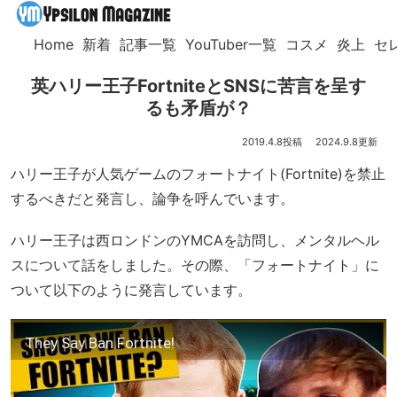
Home
新着
記事一覧
YouTuber一覧
コスメ
炎上
セ
英ハリー王子FortniteとSNSに苦言を呈す
るも矛盾が？
2019.4.8
2024.9.8
ハリー王子が人気ゲームのフォートナイト(Fortnite)を禁止
するべきだと発言し、論争を呼んでいます。
ハリー王子は西ロンドンのYMCAを訪問し、メンタルヘル
スについて話をしました。その際、「フォートナイト」に
ついて以下のように発言しています。
They Say Ban Fortnite!