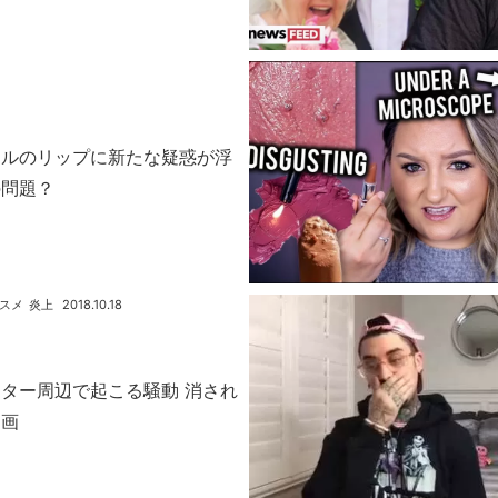
ヒルのリップに新たな疑惑が浮
の問題？
スメ
炎上
2018.10.18
ター周辺で起こる騒動 消され
動画