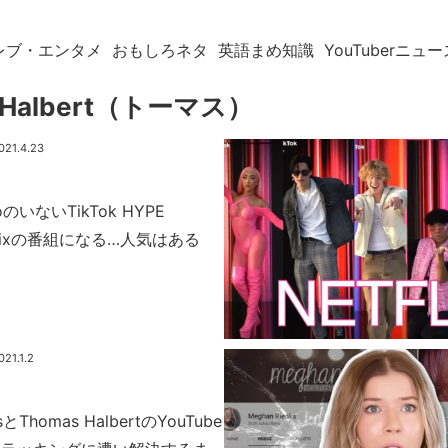
レブ・エンタメ
おもしろネタ
英語まめ知識
YouTuberニュー
 Halbert（トーマス）
021.4.23
lioのいないTikTok HYPE
tflixの番組になる…人気はある
021.1.2
sとThomas HalbertのYouTube