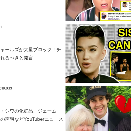
21
チャールズが大量ブロック！チ
されるべきと発言
019.6.13
ョ・シワの化粧品、ジェーム
声明などYouTuberニュース