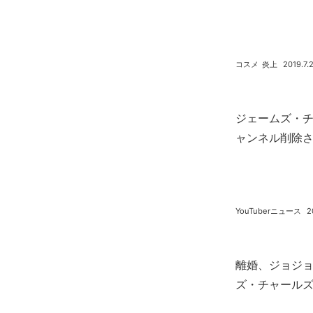
コスメ
炎上
2019.7.
ジェームズ・
ャンネル削除
YouTuberニュース
2
離婚、ジョジ
ズ・チャールズの