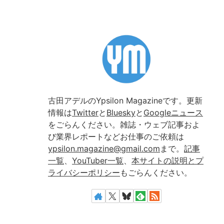
古田アデルのYpsilon Magazineです。更新
情報は
Twitter
と
Bluesky
と
Googleニュース
をごらんください。雑誌・ウェブ記事およ
び業界レポートなどお仕事のご依頼は
ypsilon.magazine@gmail.com
まで。
記事
一覧
、
YouTuber一覧
、
本サイトの説明とプ
ライバシーポリシー
もごらんください。