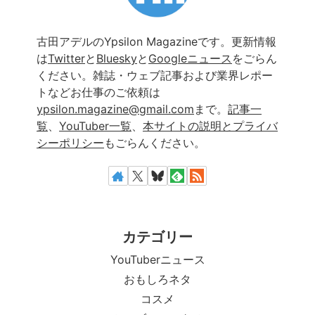
古田アデルのYpsilon Magazineです。更新情報
は
Twitter
と
Bluesky
と
Googleニュース
をごらん
ください。雑誌・ウェブ記事および業界レポー
トなどお仕事のご依頼は
ypsilon.magazine@gmail.com
まで。
記事一
覧
、
YouTuber一覧
、
本サイトの説明とプライバ
シーポリシー
もごらんください。
カテゴリー
YouTuberニュース
おもしろネタ
コスメ