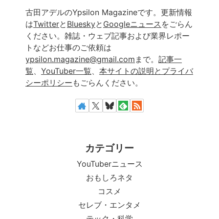
古田アデルのYpsilon Magazineです。更新情報
は
Twitter
と
Bluesky
と
Googleニュース
をごらん
ください。雑誌・ウェブ記事および業界レポー
トなどお仕事のご依頼は
ypsilon.magazine@gmail.com
まで。
記事一
覧
、
YouTuber一覧
、
本サイトの説明とプライバ
シーポリシー
もごらんください。
カテゴリー
YouTuberニュース
おもしろネタ
コスメ
セレブ・エンタメ
テック・科学