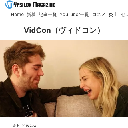
Home
新着
記事一覧
YouTuber一覧
コスメ
炎上
セ
VidCon（ヴィドコン）
炎上
2018.7.23