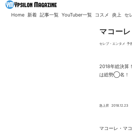
Home
新着
記事一覧
YouTuber一覧
コスメ
炎上
セ
マコーレ
セレブ・エンタメ
予
2018年総決算
は総勢◯名！
急上昇
2018.12.23
マコーレ・マ