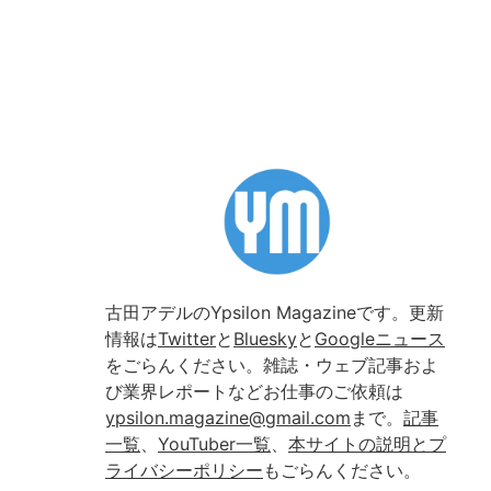
古田アデルのYpsilon Magazineです。更新
情報は
Twitter
と
Bluesky
と
Googleニュース
をごらんください。雑誌・ウェブ記事およ
び業界レポートなどお仕事のご依頼は
ypsilon.magazine@gmail.com
まで。
記事
一覧
、
YouTuber一覧
、
本サイトの説明とプ
ライバシーポリシー
もごらんください。