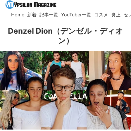
Home
新着
記事一覧
YouTuber一覧
コスメ
炎上
セ
Denzel Dion（デンゼル・ディオ
ン）