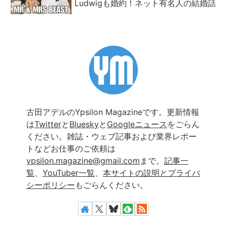
Ludwigも婚約！ネット有名人の結婚話
古田アデルのYpsilon Magazineです。更新情報
は
Twitter
と
Bluesky
と
Googleニュース
をごらん
ください。雑誌・ウェブ記事および業界レポー
トなどお仕事のご依頼は
ypsilon.magazine@gmail.com
まで。
記事一
覧
、
YouTuber一覧
、
本サイトの説明とプライバ
シーポリシー
もごらんください。