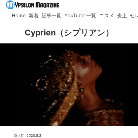
Home
新着
記事一覧
YouTuber一覧
コスメ
炎上
セ
Cyprien（シプリアン）
急上昇
2020.8.2